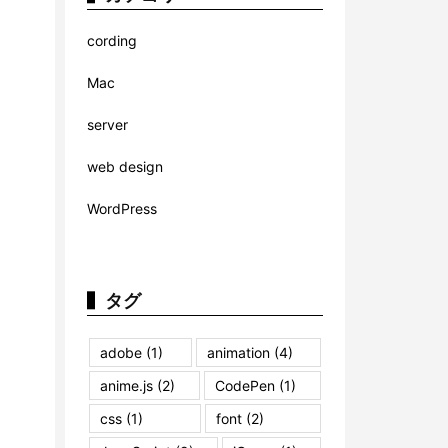
cording
Mac
server
web design
WordPress
タグ
adobe
(1)
animation
(4)
anime.js
(2)
CodePen
(1)
css
(1)
font
(2)