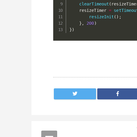
clearTimeout
(
resizeTime
    resizeTimer 
=
setTimeou
resizeInit
(
)
;
}
,
200
)
}
)