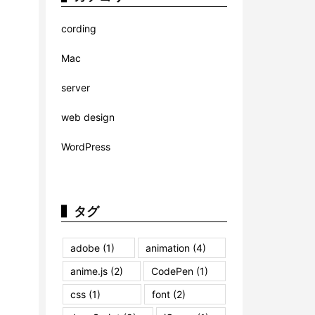
cording
Mac
server
web design
WordPress
タグ
adobe
(1)
animation
(4)
anime.js
(2)
CodePen
(1)
css
(1)
font
(2)