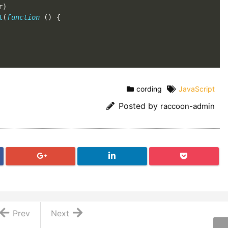
r
)
t
(
function
(
)
{
cording
JavaScript
Posted by
raccoon-admin
Prev
Next