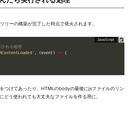
はDOMツリーの構築が完了した時点で発火されます。
実行される処理
MContentLoaded'
,
(
event
)
=>
{
erをつけてあったり、HTMLのbodyの最後にjsファイルのリン
にどう使われても大丈夫なファイルを作る用に。