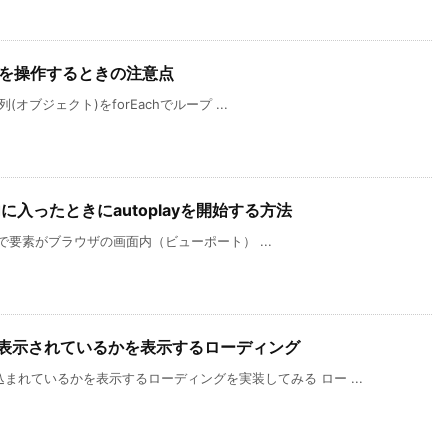
想配列を操作するときの注意点
配列(オブジェクト)をforEachでループ ...
面内に入ったときにautoplayを開始する方法
k.jsで要素がブラウザの画面内（ビューポート） ...
表示されているかを表示するローディング
まれているかを表示するローディングを実装してみる ロー ...