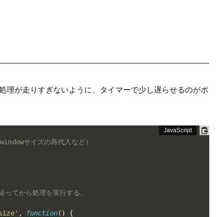
処理が走りすぎないように、タイマーで少し遅らせるのがポ
windowサイズの再代入など）
秒経ってから処理を実行する。
size'
,
function
(
)
{