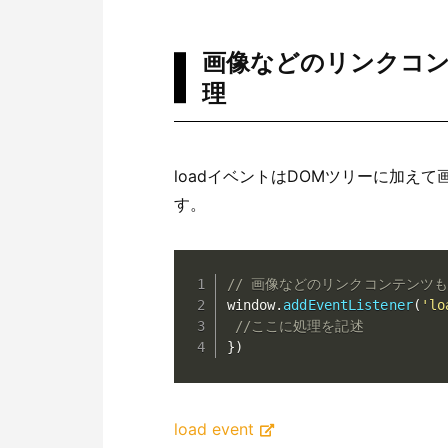
画像などのリンクコ
理
loadイベントはDOMツリーに加え
す。
// 画像などのリンクコンテンツ
window
.
addEventListener
(
'lo
//ここに処理を記述
}
)
load event