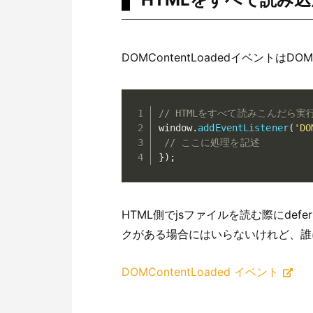
DOMContentLoadedイベント
// HTMLをすべて読みこんだら
window
.
addEventListener
(
'DO
// ここに処理を記述
}
)
;
HTML側でjsファイルを読む際にdef
クがある場合にはいらないけれど、誰
DOMContentLoaded イベント