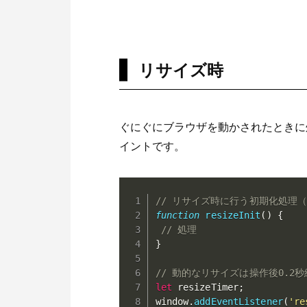
リサイズ時
ぐにぐにブラウザを動かされたときに
イントです。
// リサイズ時に行う初期化処理（
function
resizeInit
(
)
{
// 処理
}
// 動的なリサイズは操作後0.2
let
 resizeTimer
;
window
.
addEventListener
(
're