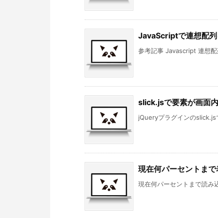
JavaScriptで連
参考記事 Javascript 連想
slick.jsで要素が画
jQueryプラグインのslic
現在何パーセントまで
現在何パーセントまで読み込